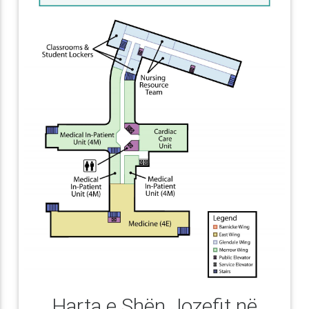
Harta e Shën Jozefit në