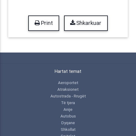
Print
Shkarkuar
Hartat temat
Aeroportet
Atraksionet
Autostrada - Rrugët
Të tjera
Anije
Autobus
Dyqane
Shkollat
Spitalet