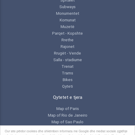
Subways
Monumentet
Komunat
Muzetë
Parqet - Kopshte
Rrethe
Rajonet
Rrugët - Vende
Salla - stadiume
Trenat
Trams
Bikes
Qyteti
Qytetet e tjera
Map of Paris
Map of Rio de Janeiro
Map of Sao Paulo
Map of Toronto
Our site përdor cookies dhe shkëmben informata me Google dhe mediat sociale zgjidhje