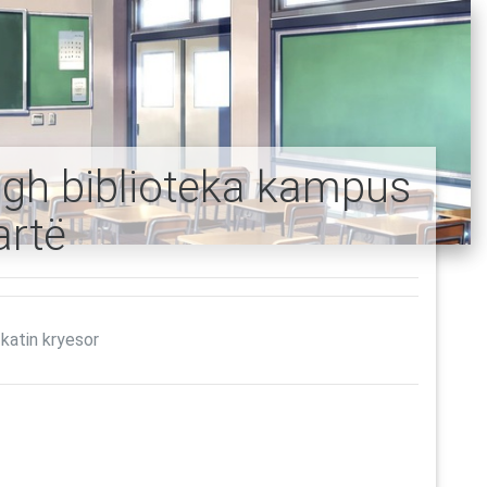
ough biblioteka kampus
artë
 katin kryesor