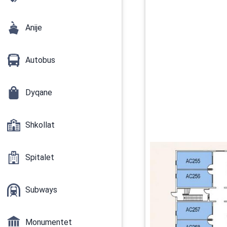
Anije
Autobus
Dyqane
Shkollat
Spitalet
Subways
Monumentet