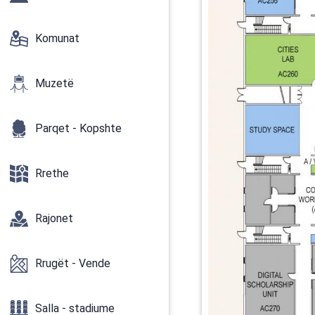
Komunat
Muzetë
Parqet - Kopshte
Rrethe
Rajonet
Rrugët - Vende
Salla - stadiume