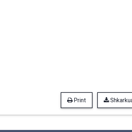
Print
Shkarku