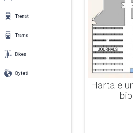
Trenat
Trams
Bikes
Qyteti
Harta e un
bib