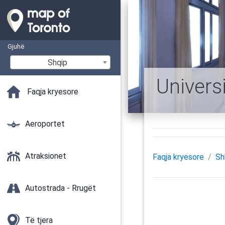
Gjuhë
Shqip
Univers
Faqja kryesore
Aeroportet
Atraksionet
Faqja kryesore
Sh
Autostrada - Rrugët
Të tjera