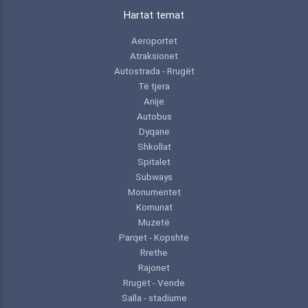
Hartat temat
Aeroportet
Atraksionet
Autostrada - Rrugët
Të tjera
Anije
Autobus
Dyqane
Shkollat
Spitalet
Subways
Monumentet
Komunat
Muzetë
Parqet - Kopshte
Rrethe
Rajonet
Rrugët - Vende
Salla - stadiume