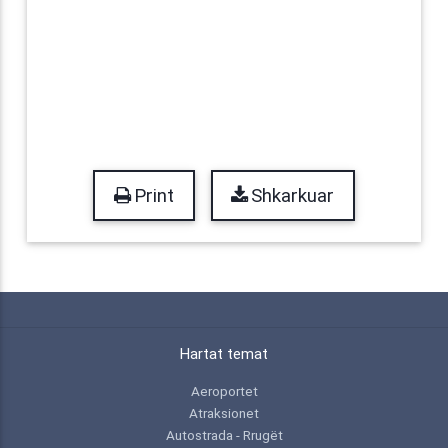
Print
Shkarkuar
Hartat temat
Aeroportet
Atraksionet
Autostrada - Rrugët