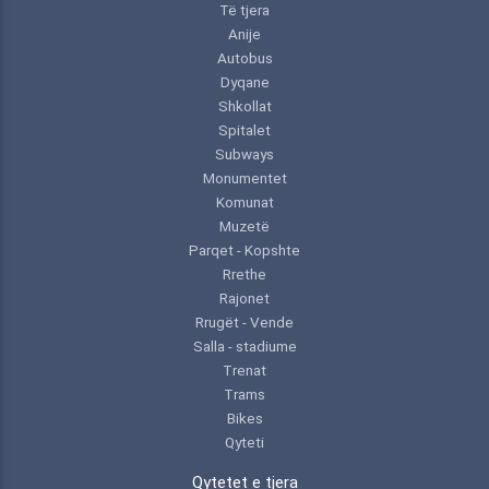
Të tjera
Anije
Autobus
Dyqane
Shkollat
Spitalet
Subways
Monumentet
Komunat
Muzetë
Parqet - Kopshte
Rrethe
Rajonet
Rrugët - Vende
Salla - stadiume
Trenat
Trams
Bikes
Qyteti
Qytetet e tjera