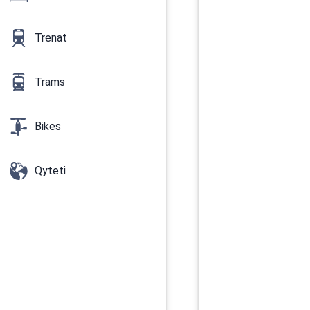
Trenat
Trams
Bikes
Qyteti