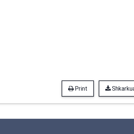
Print
Shkarku