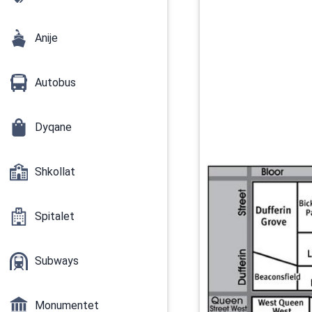
Anije
Autobus
Dyqane
Shkollat
Spitalet
Subways
Monumentet