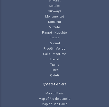
Shkollat
Spitalet
Subways
Monumentet
Komunat
Muzetë
Parqet - Kopshte
Rrethe
Rajonet
Rrugët - Vende
Salla - stadiume
Trenat
Trams
Bikes
Qyteti
Qytetet e tjera
Map of Paris
Map of Rio de Janeiro
Map of Sao Paulo