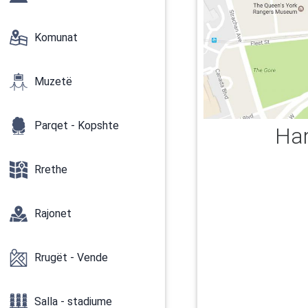
Komunat
Muzetë
Parqet - Kopshte
Har
Rrethe
Rajonet
Rrugët - Vende
Salla - stadiume