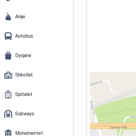
Anije
Autobus
Dyqane
Shkollat
Spitalet
Subways
Monumentet