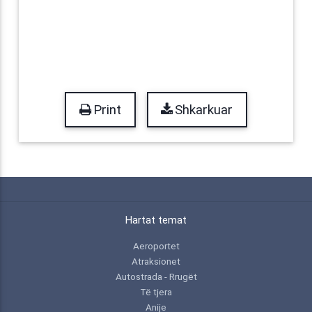
Print
Shkarkuar
Hartat temat
Aeroportet
Atraksionet
Autostrada - Rrugët
Të tjera
Anije