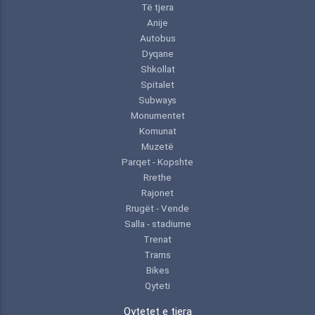
Të tjera
Anije
Autobus
Dyqane
Shkollat
Spitalet
Subways
Monumentet
Komunat
Muzetë
Parqet - Kopshte
Rrethe
Rajonet
Rrugët - Vende
Salla - stadiume
Trenat
Trams
Bikes
Qyteti
Qytetet e tjera