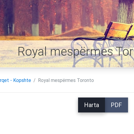
Royal mespërmes Tor
rqet - Kopshte
Royal mespërmes Toronto
Harta
PDF