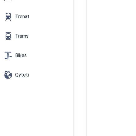
Trenat
Trams
Bikes
Qyteti