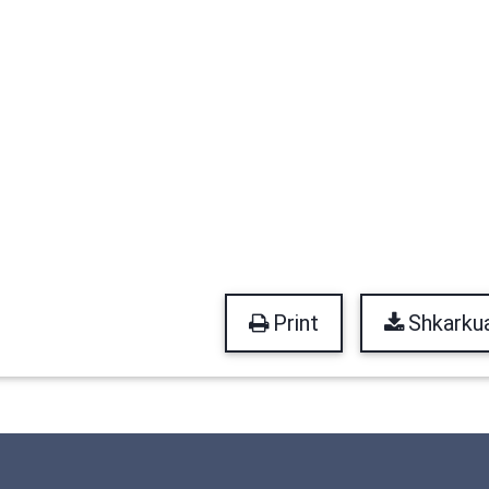
Print
Shkarku