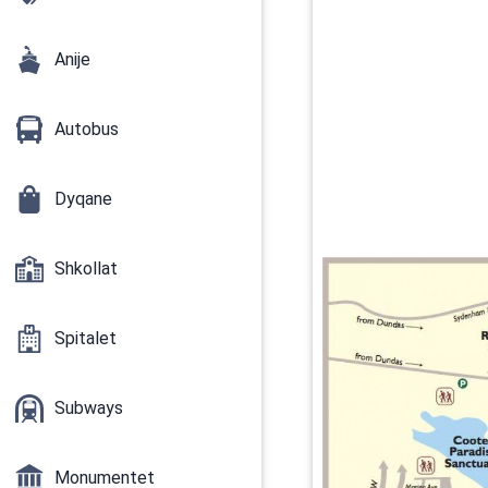
Anije
Autobus
Dyqane
Shkollat
Spitalet
Subways
Monumentet