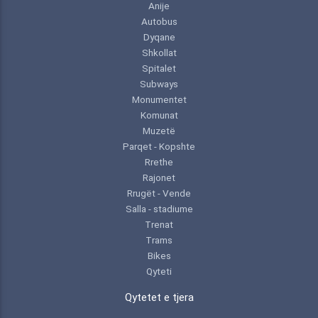
Anije
Autobus
Dyqane
Shkollat
Spitalet
Subways
Monumentet
Komunat
Muzetë
Parqet - Kopshte
Rrethe
Rajonet
Rrugët - Vende
Salla - stadiume
Trenat
Trams
Bikes
Qyteti
Qytetet e tjera