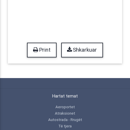
Print
Shkarkuar
Hartat temat
Aeroportet
Atraksionet
Autostrada - Rrugët
Të tjera