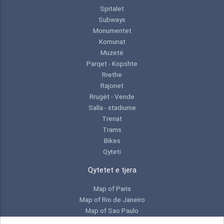
Spitalet
Subways
Monumentet
Komunat
Muzetë
Parqet - Kopshte
Rrethe
Rajonet
Rrugët - Vende
Salla - stadiume
Trenat
Trams
Bikes
Qyteti
Qytetet e tjera
Map of Paris
Map of Rio de Janeiro
Map of Sao Paulo
Map of Toronto