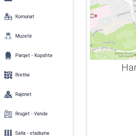
Komunat
Muzetë
Parqet - Kopshte
Har
Rrethe
Rajonet
Rrugët - Vende
Salla - stadiume