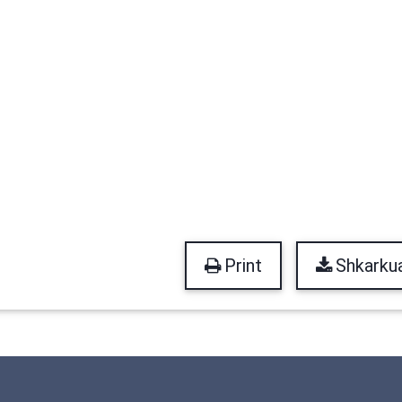
Print
Shkarku