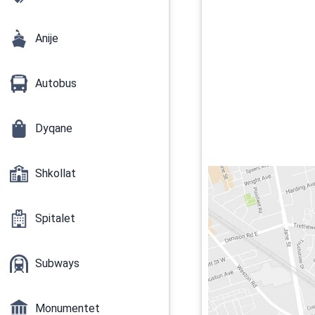
Anije
Autobus
Dyqane
Shkollat
Spitalet
Subways
Monumentet