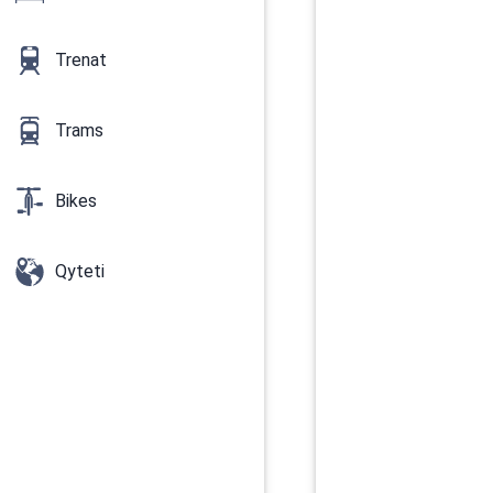
Trenat
Trams
Bikes
Qyteti