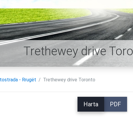
Trethewey drive Toro
tostrada - Rrugët
Trethewey drive Toronto
Harta
PDF